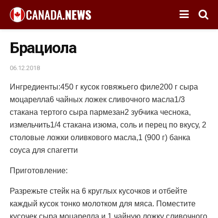
Брациола
06.12.2018
Ингредиенты:450 г кусок говяжьего филе200 г сыра
моцарелла6 чайных ложек сливочного масла1/3
стакана тертого сыра пармезан2 зубчика чеснока,
измельчить1/4 стакана изюма, соль и перец по вкусу, 2
столовые ложки оливкового масла,1 (900 г) банка
соуса для спагетти
Приготовление:
Разрежьте стейк на 6 круглых кусочков и отбейте
каждый кусок тонко молотком для мяса. Поместите
кусочек сыра моцарелла и 1 чайную ложку сливочного