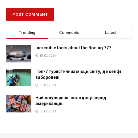
Trending
Comments
Latest
Incredible facts about the Boeing 777
18.02.2024
Топ-7 туристичних місць світу, де селфі
заборонені
06.08.2023
Найпопулярніші солодощі серед
американців
06.08.2023