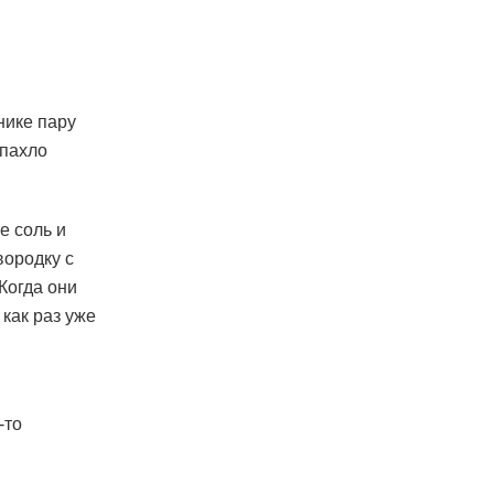
нике пару
апахло
е соль и
вородку с
Когда они
 как раз уже
-то