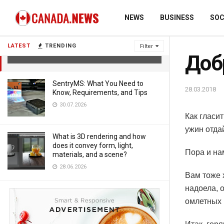
NEWS
BUSINESS
SOC
Доброе утро!
LATEST
TRENDING
Filter
28.03.2018
Доб
SentryMS: What You Need to
28.03.2018
Know, Requirements, and Tips
30.07.2026
Как гласи
ужин отда
What is 3D rendering and how
does it convey form, light,
Пора и на
materials, and a scene?
28.06.2026
Вам тоже 
надоела, о
омлетных :