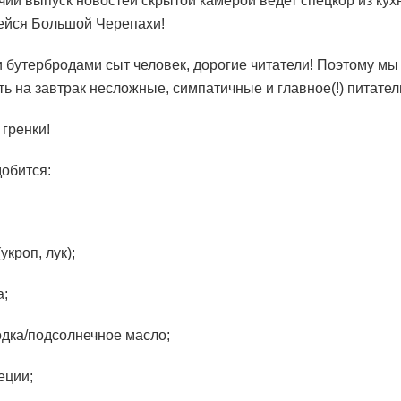
ячий выпуск новостей скрытой камерой ведет спецкор из кух
ейся Большой Черепахи!
 бутербродами сыт человек, дорогие читатели! Поэтому м
ть на завтрак несложные, симпатичные и главное(!) питат
гренки!
обится:
укроп, лук);
а;
дка/подсолнечное масло;
еции;