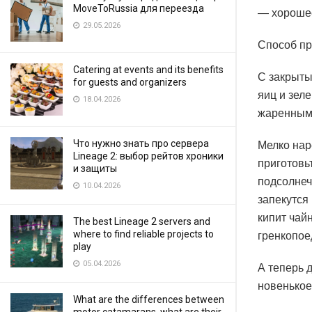
MoveToRussia для переезда
— хороше
29.05.2026
Способ пр
Catering at events and its benefits
С закрыты
for guests and organizers
яиц и зел
18.04.2026
жаренными
Что нужно знать про сервера
Мелко нар
Lineage 2: выбор рейтов хроники
приготовь
и защиты
подсолнеч
10.04.2026
запекутся 
кипит чай
The best Lineage 2 servers and
where to find reliable projects to
гренкопое
play
05.04.2026
А теперь д
новенькое
What are the differences between