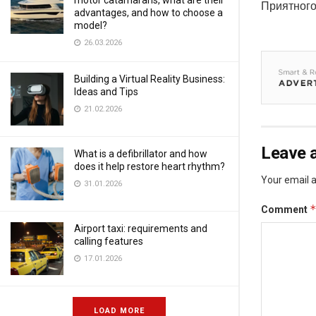
motor catamarans, what are their
Приятного
advantages, and how to choose a
model?
26.03.2026
Building a Virtual Reality Business:
Ideas and Tips
21.02.2026
Leave a
What is a defibrillator and how
does it help restore heart rhythm?
Your email a
31.01.2026
Comment
Airport taxi: requirements and
calling features
17.01.2026
LOAD MORE