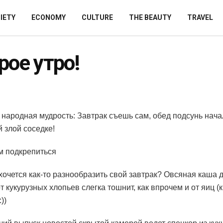
IETY
ECONOMY
CULTURE
THE BEAUTY
TRAVEL
рое утро!
т народная мудрость: Завтрак съешь сам, обед подсунь нача
й злой соседке!
м подкрепиться
хочется как-то разнообразить свой завтрак? Овсяная каша 
т кукурузных хлопьев слегка тошнит, как впрочем и от яиц (
))