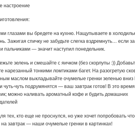
е настроение
иготовления:
ми глазами вы бредете на кухню. Нащупываете в холодиль
ень. Зажигая спичку не забудьте слегка вздремнуть… если з
 пальчиками — значит наступил понедельник.
ежьте зелень и смешайте с яичком (без скорлупы :)) Добавьт
те нарезанный тонкими ломтиками багет. На разогретую ско
ным маслом выкладывайте очумелые гренки зеленью вниз 
и чуть-чуть подрумянятся — ваш завтрак готов! В это время
ник; можно наливать ароматный кофе и будить домашних
дателей
ля тех, кто еще не проснулся, но уже хочет попробовать что
 на завтрак — наши очумелые гренки в картинках!