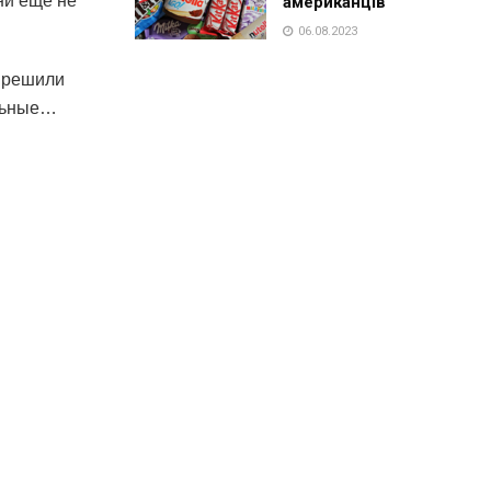
ни еще не
американців
06.08.2023
ы решили
ельные…