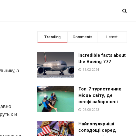
Trending
Comments
Latest
Incredible facts about
the Boeing 777
18.02.2024
льнику, а
Топ-7 туристичних
місць світу, де
селфі заборонені
давно
06.08.2023
крутых и
Найпопулярніші
солодощі серед