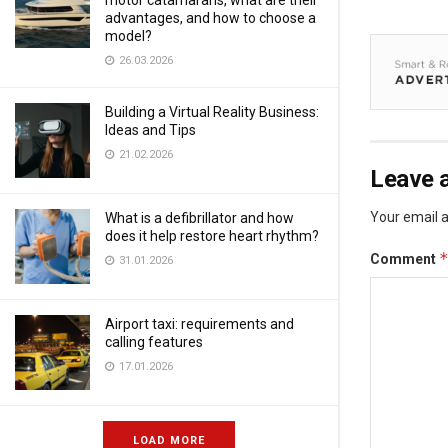
motor catamarans, what are their
advantages, and how to choose a
model?
26.03.2026
Building a Virtual Reality Business:
Ideas and Tips
21.02.2026
Leave a
Your email a
What is a defibrillator and how
does it help restore heart rhythm?
Comment
31.01.2026
Airport taxi: requirements and
calling features
17.01.2026
LOAD MORE