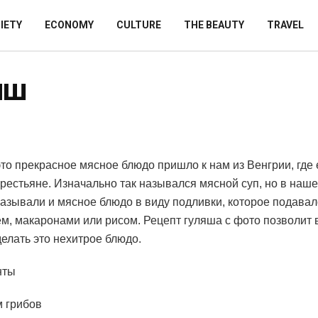
IETY
ECONOMY
CULTURE
THE BEAUTY
TRAVEL
яш
то прекрасное мясное блюдо пришло к нам из Венгрии, где 
крестьяне.
Изначально так назывался мясной суп, но в наше
азывали и мясное блюдо в виду подливки, которое подавал
м, макаронами или рисом. Рецепт гуляша с фото позволит 
делать это нехитрое блюдо.
нты
 грибов