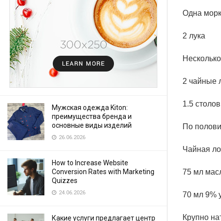
Одна мор
2 лука
Несколько
2 чайные 
1.5 столо
Мужская одежда Kiton:
преимущества бренда и
основные виды изделий
По полови
26.06.2026
Чайная ло
How to Increase Website
75 мл мас
Conversion Rates with Marketing
Quizzes
24.06.2026
70 мл 9% 
Крупно на
Какие услуги предлагает центр