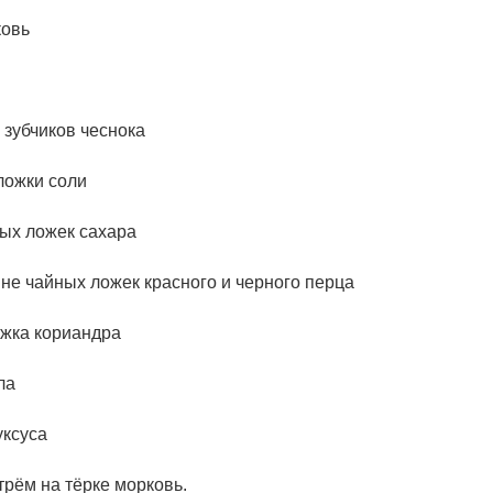
ковь
 зубчиков чеснока
ложки соли
вых ложек сахара
не чайных ложек красного и черного перца
жка кориандра
ла
уксуса
трём на тёрке морковь.