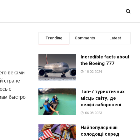
Trending
Comments
Latest
Incredible facts about
the Boeing 777
18.02.2024
его веками
й стране
ось с
Топ-7 туристичних
вам быстро
місць світу, де
селфі заборонені
06.08.2023
Найпопулярніші
солодощі серед