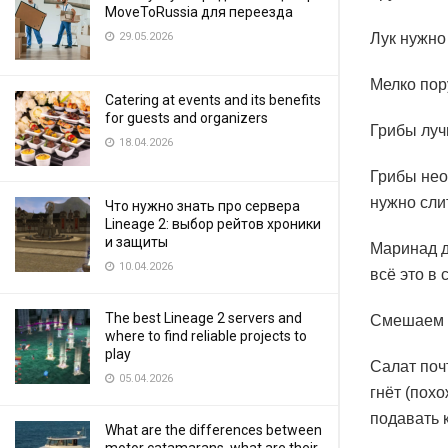
MoveToRussia для переезда
Лук нужно
29.05.2026
Мелко пор
Catering at events and its benefits
for guests and organizers
Грибы луч
18.04.2026
Грибы нео
нужно сли
Что нужно знать про сервера
Lineage 2: выбор рейтов хроники
и защиты
Маринад д
10.04.2026
всё это в
The best Lineage 2 servers and
Смешаем л
where to find reliable projects to
play
Салат поч
05.04.2026
гнёт (пох
подавать к
What are the differences between