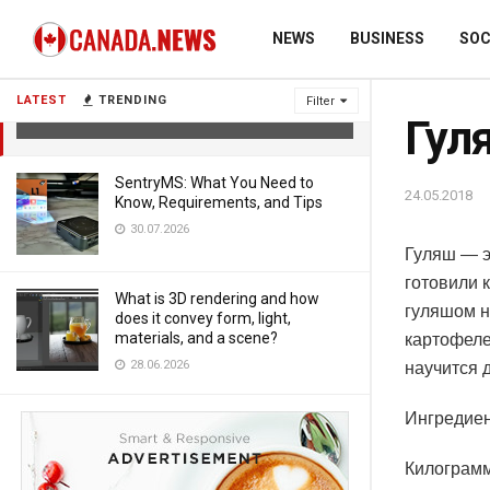
NEWS
BUSINESS
SOC
Гуляш
LATEST
TRENDING
Filter
24.05.2018
Гул
SentryMS: What You Need to
24.05.2018
Know, Requirements, and Tips
30.07.2026
Гуляш — э
готовили 
What is 3D rendering and how
гуляшом н
does it convey form, light,
materials, and a scene?
картофеле
28.06.2026
научится 
Ингредие
Килограмм