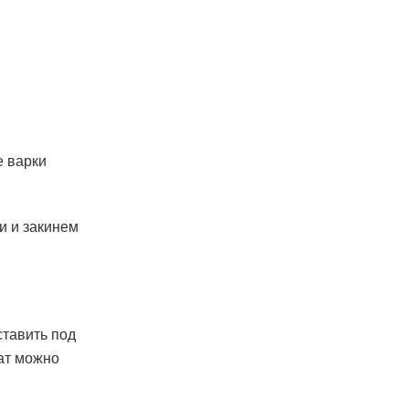
е варки
и и закинем
ставить под
лат можно