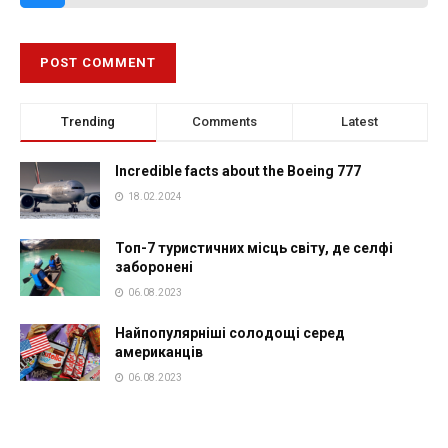
Trending
Comments
Latest
Incredible facts about the Boeing 777
18.02.2024
Топ-7 туристичних місць світу, де селфі
заборонені
06.08.2023
Найпопулярніші солодощі серед
американців
06.08.2023