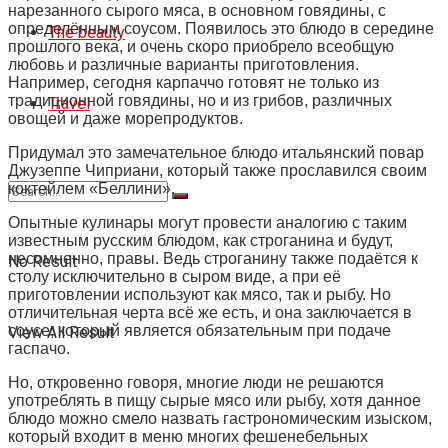
нарезанного сырого мяса, в основном говядины, с
определённым соусом. Появилось это блюдо в середине
The beauty
прошлого века, и очень скоро приобрело всеобщую
любовь и различные варианты приготовления.
Например, сегодня карпаччо готовят не только из
традиционной говядины, но и из грибов, различных
Travel
овощей и даже морепродуктов.
Придумал это замечательное блюдо итальянский повар
Джузеппе Чиприани, который также прославился своим
коктейлем «Беллини».
Опытные кулинары могут провести аналогию с таким
известным русским блюдом, как строганина и будут,
несомненно, правы. Ведь строганину также подаётся к
No Result
столу исключительно в сыром виде, а при её
приготовлении используют как мясо, так и рыбу. Но
отличительная черта всё же есть, и она заключается в
соусе, который является обязательным при подаче
View All Result
гаспачо.
Но, откровенно говоря, многие люди не решаются
употреблять в пищу сырые мясо или рыбу, хотя данное
блюдо можно смело назвать гастрономическим изыском,
который входит в меню многих фешенебельных