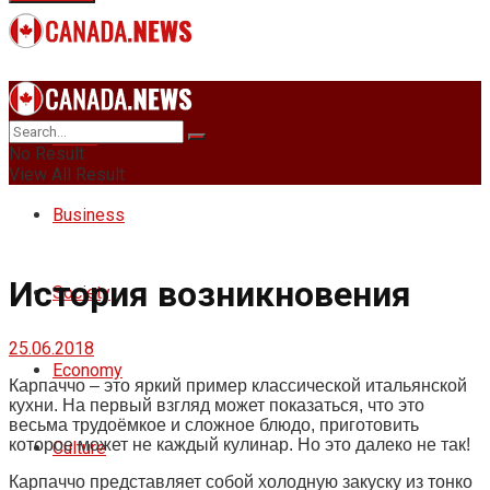
News
No Result
View All Result
Business
История возникновения
Society
25.06.2018
Economy
Карпаччо – это яркий пример классической итальянской
кухни.
На первый взгляд может показаться, что это
весьма трудоёмкое и сложное блюдо, приготовить
которое может не каждый кулинар. Но это далеко не так!
Culture
Карпаччо представляет собой холодную закуску из тонко