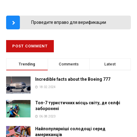
Проведите вправо для верификации
Trending
Comments
Latest
Incredible facts about the Boeing 777
18.02.2024
Топ-7 туристичних місць світу, де селфі
заборонені
06.08.2023
Найпопулярніші солодощі серед
американців