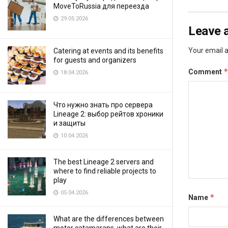
MoveToRussia для переезда
29.05.2026
Leave a
Your email a
Catering at events and its benefits
for guests and organizers
Comment
18.04.2026
Что нужно знать про сервера
Lineage 2: выбор рейтов хроники
и защиты
10.04.2026
The best Lineage 2 servers and
where to find reliable projects to
play
05.04.2026
*
Name
What are the differences between