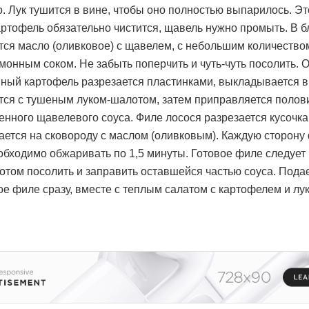
о. Лук тушится в вине, чтобы оно полностью выпарилось. Эт
артофель обязательно чистится, щавель нужно промыть. В 
ся масло (оливковое) с щавелем, с небольшим количество
имонным соком. Не забыть поперчить и чуть-чуть посолить.
ный картофель разрезается пластинками, выкладывается в
ся с тушеным луком-шалотом, затем приправляется полов
енного щавелевого соуса. Филе лосося разрезается кусочка
ется на сковороду с маслом (оливковым). Каждую сторону
обходимо обжаривать по 1,5 минуты. Готовое филе следует
потом посолить и заправить оставшейся частью соуса. Пода
е филе сразу, вместе с теплым салатом с картофелем и лу