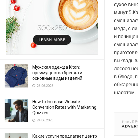
сухое вин
минут 5.К
смешивает
меда, с л
и почищен
смешивает
приготовл
выкладыва
Мужская одежда Kiton:
лосося не
преимущества бренда и
в блюдо, 
основные виды изделий
обжаренно
26.06.2026
шалотом.
How to Increase Website
Conversion Rates with Marketing
Quizzes
24.06.2026
Какие услуги предлагает центр