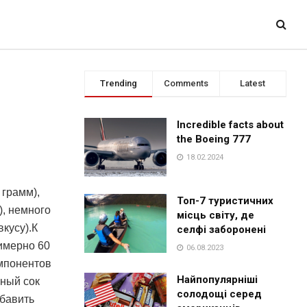
Trending
Comments
Latest
Incredible facts about
the Boeing 777
18.02.2024
 грамм),
Топ-7 туристичних
), немного
місць світу, де
вкусу).К
селфі заборонені
имерно 60
06.08.2023
омпонентов
Найпопулярніші
нный сок
солодощі серед
обавить