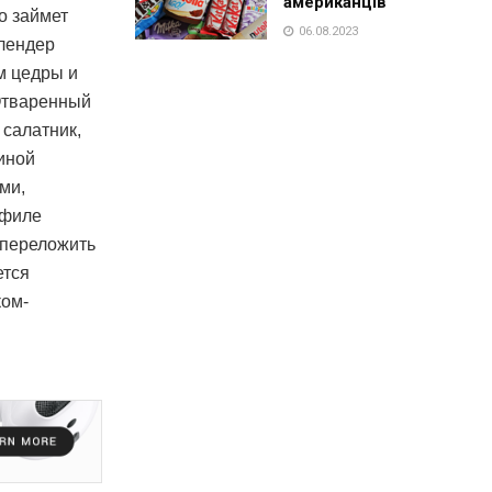
американців
о займет
06.08.2023
блендер
м цедры и
 Отваренный
 салатник,
иной
ми,
 филе
 переложить
ется
ком-