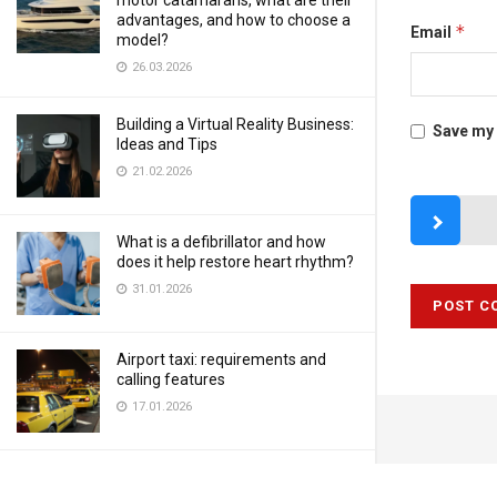
motor catamarans, what are their
advantages, and how to choose a
*
Email
model?
26.03.2026
Building a Virtual Reality Business:
Save my 
Ideas and Tips
21.02.2026
What is a defibrillator and how
does it help restore heart rhythm?
31.01.2026
Airport taxi: requirements and
calling features
17.01.2026
LOAD MORE