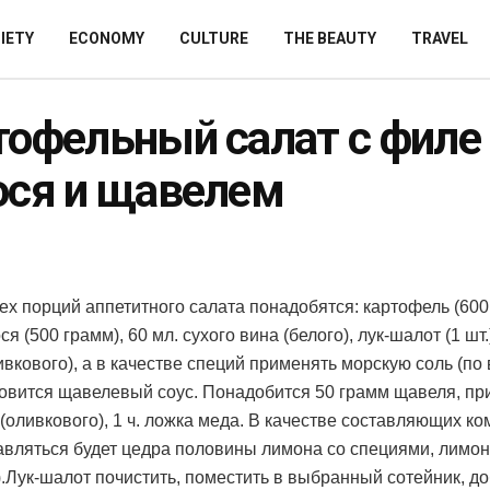
IETY
ECONOMY
CULTURE
THE BEAUTY
TRAVEL
тофельный салат с филе
ося и щавелем
ех порций аппетитного салата понадобятся: картофель (600
я (500 грамм), 60 мл.
сухого вина (белого), лук-шалот (1 шт.
вкового), а в качестве специй применять морскую соль (по 
товится щавелевый соус. Понадобится 50 грамм щавеля, пр
 (оливкового), 1 ч. ложка меда. В качестве составляющих к
авляться будет цедра половины лимона со специями, лимо
.).Лук-шалот почистить, поместить в выбранный сотейник, д