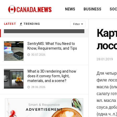
NEWS
BUSINESS
SOC
Картофельный салат с филе
лосося и щавелем
LATEST
TRENDING
Filter
28.01.2019
Кар
лос
SentryMS: What You Need to
Know, Requirements, and Tips
30.07.2026
28.01.2019
What is 3D rendering and how
Для четыр
does it convey form, light,
филе лосос
materials, and a scene?
масла (оли
28.06.2026
салату го
мл. масла
соуса доб
(одна ч. л