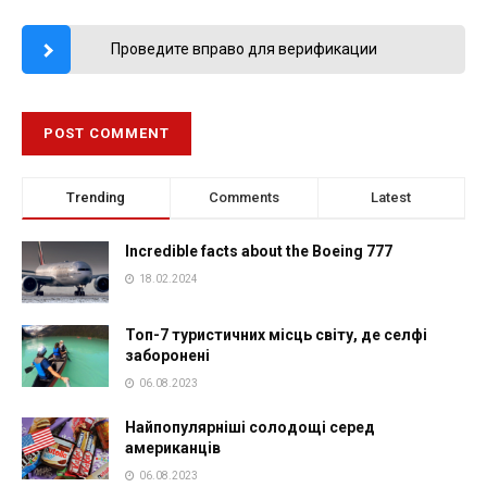
Проведите вправо для верификации
Trending
Comments
Latest
Incredible facts about the Boeing 777
18.02.2024
Топ-7 туристичних місць світу, де селфі
заборонені
06.08.2023
Найпопулярніші солодощі серед
американців
06.08.2023