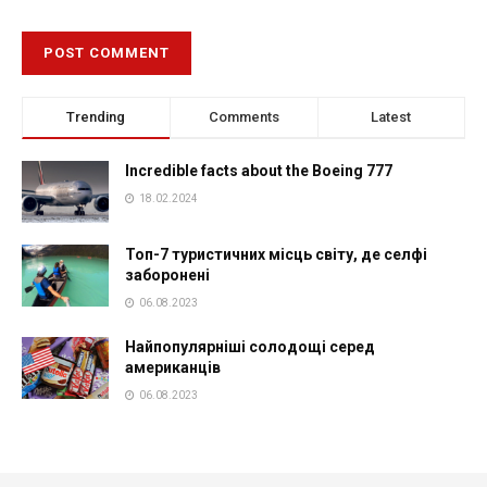
Trending
Comments
Latest
Incredible facts about the Boeing 777
18.02.2024
Топ-7 туристичних місць світу, де селфі
заборонені
06.08.2023
Найпопулярніші солодощі серед
американців
06.08.2023