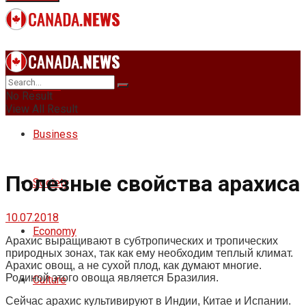
News
No Result
View All Result
Business
Полезные свойства арахиса
Society
10.07.2018
Economy
Арахис выращивают в субтропических и тропических
природных зонах, так как ему необходим теплый климат.
Арахис овощ, а не сухой плод, как думают многие.
Родиной этого овоща является Бразилия.
Culture
Сейчас арахис культивируют в Индии, Китае и Испании.