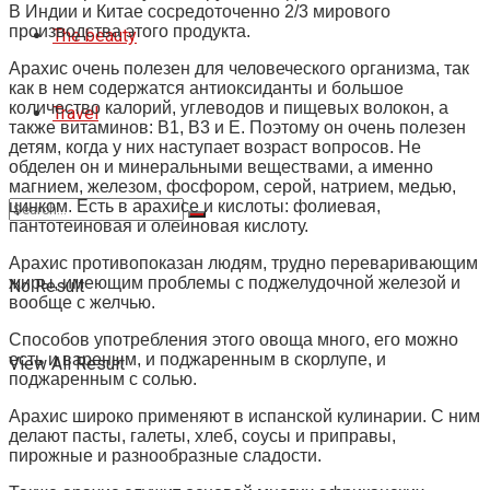
В Индии и Китае сосредоточенно 2/3 мирового
производства этого продукта.
The beauty
Арахис очень полезен для человеческого организма, так
как в нем содержатся антиоксиданты и большое
количество калорий, углеводов и пищевых волокон, а
Travel
также витаминов: B1, B3 и E. Поэтому он очень полезен
детям, когда у них наступает возраст вопросов. Не
обделен он и минеральными веществами, а именно
магнием, железом, фосфором, серой, натрием, медью,
цинком. Есть в арахисе и кислоты: фолиевая,
пантотеиновая и олеиновая кислоту.
Арахис противопоказан людям, трудно переваривающим
жиры, имеющим проблемы с поджелудочной железой и
No Result
вообще с желчью.
Способов употребления этого овоща много, его можно
есть и вареным, и поджаренным в скорлупе, и
View All Result
поджаренным с солью.
Арахис широко применяют в испанской кулинарии. С ним
делают пасты, галеты, хлеб, соусы и приправы,
пирожные и разнообразные сладости.