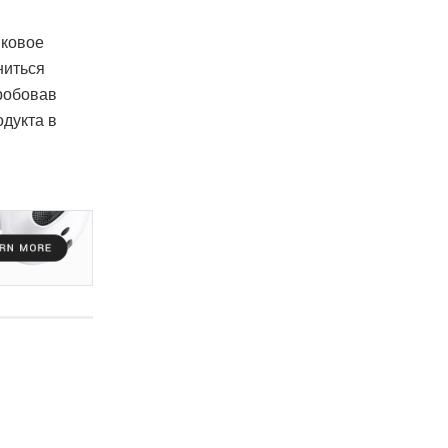
вковое
ниться
пробовав
одукта в