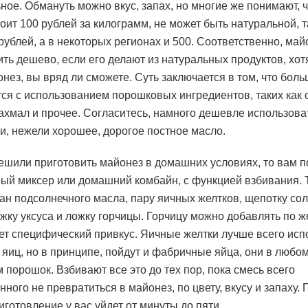
ьное. Обмануть можно вкус, запах, но многие же понимают, ч
оит 100 рублей за килограмм, не может быть натуральной, т
 рублей, а в некоторых регионах и 500. Соответственно, май
ить дешево, если его делают из натуральных продуктов, хот
онез, вы вряд ли сможете. Суть заключается в том, что бол
тся с использованием порошковых ингредиентов, таких как с
рахмал и прочее. Согласитесь, намного дешевле использова
ли, нежели хорошее, дорогое постное масло.
ешили приготовить майонез в домашних условиях, то вам 
ый миксер или домашний комбайн, с функцией взбивания. 
кан подсолнечного масла, пару яичных желтков, щепотку сол
ожку уксуса и ложку горчицы. Горчицу можно добавлять по ж
ает специфический привкус. Яичные желтки лучше всего исп
яиц, но в принципе, пойдут и фабричные яйца, они в любо
 порошок. Взбивают все это до тех пор, пока смесь всего
ного не превратиться в майонез, по цвету, вкусу и запаху. 
иготовление у вас уйдет от минуты до пяти.