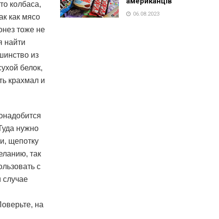
американців
то колбаса,
06.08.2023
ак как мясо
онез тоже не
я найти
ьшинство из
ухой белок,
ть крахмал и
понадобится
Туда нужно
и, щепотку
еланию, так
ользовать с
м случае
Поверьте, на