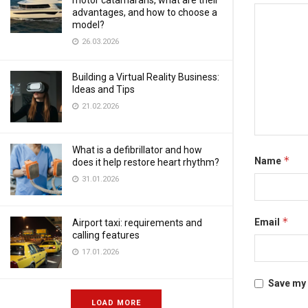
motor catamarans, what are their
advantages, and how to choose a
model?
26.03.2026
Building a Virtual Reality Business:
Ideas and Tips
21.02.2026
What is a defibrillator and how
*
Name
does it help restore heart rhythm?
31.01.2026
*
Email
Airport taxi: requirements and
calling features
17.01.2026
Save my 
LOAD MORE