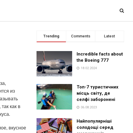
Trending
Comments
Latest
Incredible facts about
the Boeing 777
18.02.2024
за,
Топ-7 туристичних
ится из
місць світу, де
казывать
селфі заборонені
так как в
06.08.2023
куса.
Найпопулярніші
солодощі серед
ое, вкусное