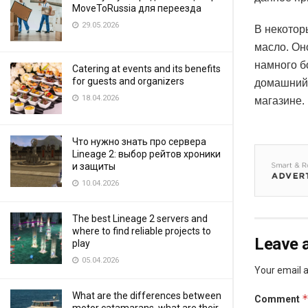
MoveToRussia для переезда
29.05.2026
В некотор
масло. Он
намного б
Catering at events and its benefits
for guests and organizers
домашний 
18.04.2026
магазине.
Что нужно знать про сервера
Lineage 2: выбор рейтов хроники
и защиты
10.04.2026
The best Lineage 2 servers and
where to find reliable projects to
Leave a
play
05.04.2026
Your email a
What are the differences between
Comment