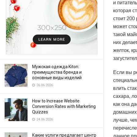
и питател
которая ст
стоит 200
может сто
такой май
них делае
желток, к
загустите
Мужская одежда Kiton:
Если вы р
преимущества бренда и
основные виды изделий
специальн
26.06.2026
влить ста
сахара, л
How to Increase Website
как она д
Conversion Rates with Marketing
домашних 
Quizzes
лучше, чем
24.06.2026
перечислен
Какие услуги предлагает центр
данное пр