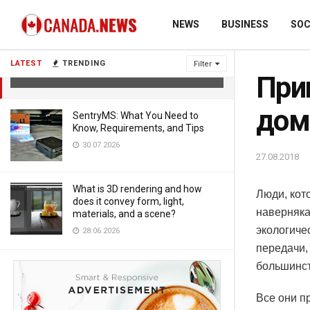
NEWS
BUSINESS
SOC
Приготовление майонеза в
домашних условиях
LATEST
TRENDING
Filter
27.08.2018
При
дом
SentryMS: What You Need to
Know, Requirements, and Tips
30.07.2026
27.08.2018
What is 3D rendering and how
Люди, кот
does it convey form, light,
наверняка
materials, and a scene?
экологиче
28.06.2026
передачи,
большинст
Все они п