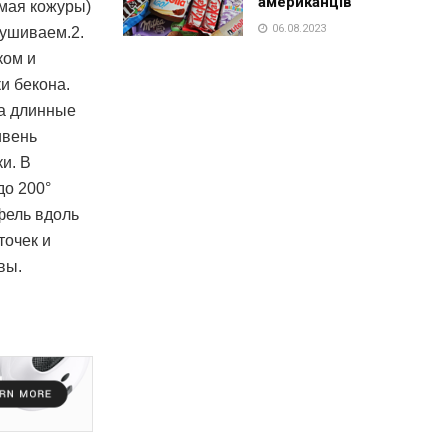
американців
имая кожуры)
06.08.2023
сушиваем.2.
ком и
и бекона.
а длинные
ивень
и. В
до 200°
фель вдоль
точек и
вы.