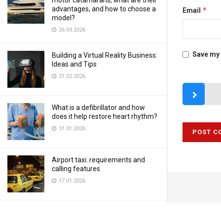
motor catamarans, what are their
advantages, and how to choose a
*
Email
model?
26.03.2026
Save my 
Building a Virtual Reality Business:
Ideas and Tips
21.02.2026
What is a defibrillator and how
does it help restore heart rhythm?
31.01.2026
Airport taxi: requirements and
calling features
17.01.2026
LOAD MORE