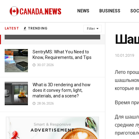
NEWS
BUSINESS
SOC
Шашлычки с беконом
LATEST
TRENDING
Filter
10.01.2019
Шаш
SentryMS: What You Need to
10.01.2019
Know, Requirements, and Tips
30.07.2026
Лето прош
шашлыком
What is 3D rendering and how
которые в
does it convey form, light,
materials, and a scene?
Время при
28.06.2026
Для шашлы
средние л
приготовл