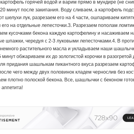
картофель горячей водой и варим прямо в мундире (не сн
20 минут после закипания. Воду сливаем, а картофель под
т шелухи лук, разрезаем его на 4 части, ошпариваем кипят
 его на отдельные лепесточки.3. Разрезаем пополам ломтик
ем кусочками бекона каждую картофелину и насаживаем н
е шпажки, чередуя с 2-3 луковыми лепесточками.4. В прот
немного растительного масла и укладываем наши шашлычк
5 минут обжариваем их до золотистой корочки в разогретой 
Для придания шашлыкам пикантного вкуса разрезаем карто
после чего между двух половинок кладем чернослив без кос
ем плотно полоской бекона. Все, шашлычки с беконом гото
 аппетита!