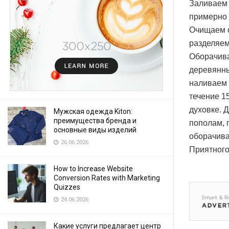
Заливаем 
примерно 
Очищаем о
разделяем
Оборачива
деревянны
наливаем 
течение 1
духовке. 
Мужская одежда Kiton:
преимущества бренда и
пополам, 
основные виды изделий
оборачива
26.06.2026
Приятного
How to Increase Website
Conversion Rates with Marketing
Quizzes
24.06.2026
Какие услуги предлагает центр