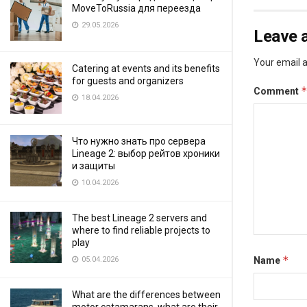
MoveToRussia для переезда
29.05.2026
Leave a
Your email a
Catering at events and its benefits
for guests and organizers
Comment
18.04.2026
Что нужно знать про сервера
Lineage 2: выбор рейтов хроники
и защиты
10.04.2026
The best Lineage 2 servers and
where to find reliable projects to
play
*
05.04.2026
Name
What are the differences between