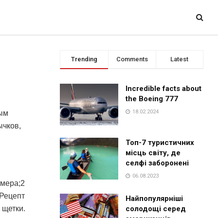
Trending
Comments
Latest
Incredible facts about
the Boeing 777
18.02.2024
ным
чков,
Топ-7 туристичних
місць світу, де
селфі заборонені
06.08.2023
змера;2
 Рецепт
Найпопулярніші
 щетки.
солодощі серед