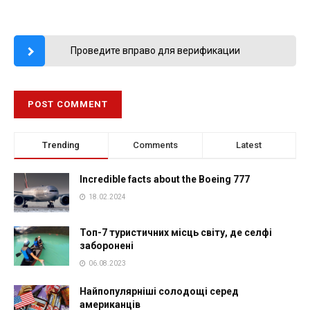
Проведите вправо для верификации
Trending
Comments
Latest
Incredible facts about the Boeing 777
18.02.2024
Топ-7 туристичних місць світу, де селфі
заборонені
06.08.2023
Найпопулярніші солодощі серед
американців