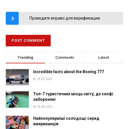
Проведите вправо для верификации
Trending
Comments
Latest
Incredible facts about the Boeing 777
18.02.2024
Топ-7 туристичних місць світу, де селфі
заборонені
06.08.2023
Найпопулярніші солодощі серед
американців