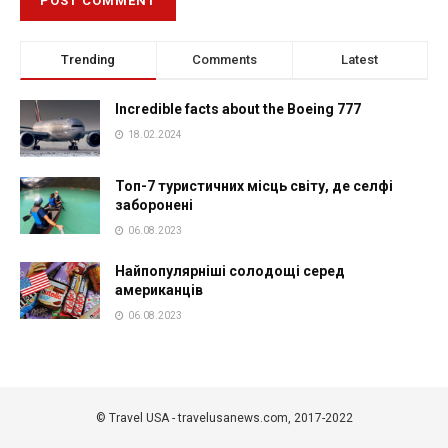
Trending
Comments
Latest
Incredible facts about the Boeing 777
18.02.2024
Топ-7 туристичних місць світу, де селфі
заборонені
06.08.2023
Найпопулярніші солодощі серед
американців
06.08.2023
© Travel USA - travelusanews.com, 2017-2022